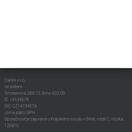
Carlini s.r.o.
se sídlem:
Smetanova 283/12, Brno 602 00
IČ: 14134578
DIČ: CZ14134578
Jsme plátci DPH.
Společnost je zapsána u Krajského soudu v Brně, oddíl C, vložka
126810.