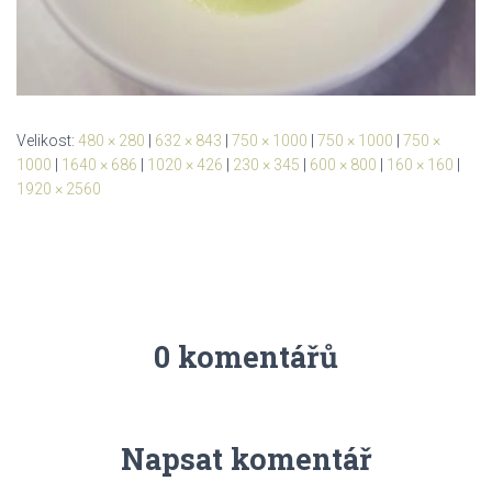
Velikost:
480 × 280
|
632 × 843
|
750 × 1000
|
750 × 1000
|
750 ×
1000
|
1640 × 686
|
1020 × 426
|
230 × 345
|
600 × 800
|
160 × 160
|
1920 × 2560
0 komentářů
Napsat komentář