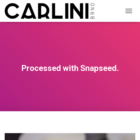
P
Ř
E
P
N
O
U
T
N
Processed with Snapseed.
A
V
I
G
A
C
I