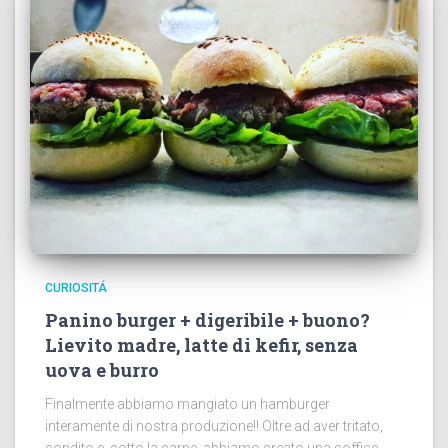
CURIOSITÁ
Panino burger + digeribile + buono?
Lievito madre, latte di kefir, senza
uova e burro
Finalmente abbiamo mangiato un hamburger
interamente di nostra produzione!! Oltre ad aver tritato,
condito e cotto la carne, abbiamo creato una soffice