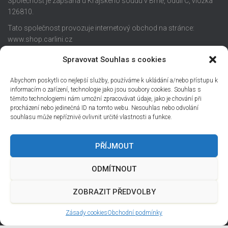
Společnost je zapsána u Krajského soudu v Brně, oddíl C, vložka
126810.
Tato společnost provozuje internetový obchod na stránce:
www.shop.carlini.cz
Spravovat Souhlas s cookies
Abychom poskytli co nejlepší služby, používáme k ukládání a/nebo přístupu k
informacím o zařízení, technologie jako jsou soubory cookies. Souhlas s
těmito technologiemi nám umožní zpracovávat údaje, jako je chování při
procházení nebo jedinečná ID na tomto webu. Nesouhlas nebo odvolání
souhlasu může nepříznivě ovlivnit určité vlastnosti a funkce.
PŘÍJMOUT
HOME
CATERING
ESHOP A PEČIVO
FOTO
ODMÍTNOUT
ZÁSADY COOKIES
ZOBRAZIT PŘEDVOLBY
Hestia | Developed by
ThemeIsle
Zásady cookies
Obchodní podmínky