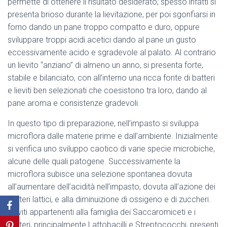
permette di ottenere il risultato desiderato; spesso infatti si
presenta brioso durante la lievitazione, per poi sgonfiarsi in
forno dando un pane troppo compatto e duro, oppure
sviluppare troppi acidi acetici dando al pane un gusto
eccessivamente acido e sgradevole al palato. Al contrario
un lievito “anziano” di almeno un anno, si presenta forte,
stabile e bilanciato, con all’interno una ricca fonte di batteri
e lieviti ben selezionati che coesistono tra loro, dando al
pane aroma e consistenze gradevoli.
In questo tipo di preparazione, nell’impasto si sviluppa
microflora dalle materie prime e dall’ambiente. Inizialmente
si verifica uno sviluppo caotico di varie specie microbiche,
alcune delle quali patogene. Successivamente la
microflora subisce una selezione spontanea dovuta
all’aumentare dell’acidità nell’impasto, dovuta all’azione dei
batteri lattici, e alla diminuizione di ossigeno e di zuccheri.
Lieviti appartenenti alla famiglia dei Saccaromiceti e i
batteri, principalmente Lattobacilli e Streptococchi, presenti