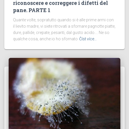
riconoscere e correggere i difetti del
pane. PARTE 1
Quante volte, sopratutto quando si è alle prime armi con
il lievito madre, vi siete ritrovati a sfornare pagnotte piatte,
dure, pallide, crepate, pesanti, dal gusto acido…. Ne so
qualche cosa, anche io ho sfornato
Číst více…