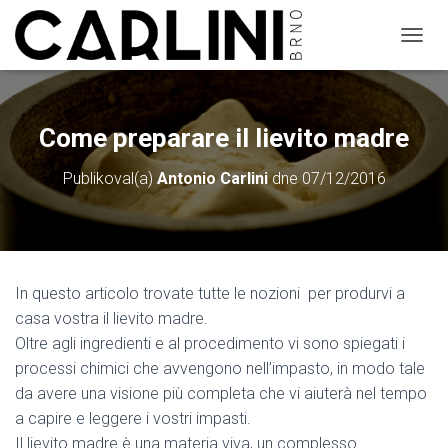
P
Ř
E
P
N
Come preparare il lievito madre
O
U
Publikoval(a)
Antonio Carlini
dne
07/12/2016
T
N
A
V
I
G
In questo articolo trovate tutte le nozioni per produrvi a
A
C
casa vostra il lievito madre.
I
Oltre agli ingredienti e al procedimento vi sono spiegati i
processi chimici che avvengono nell’impasto, in modo tale
da avere una visione più completa che vi aiuterà nel tempo
a capire e leggere i vostri impasti.
Il lievito madre è una materia viva, un complesso