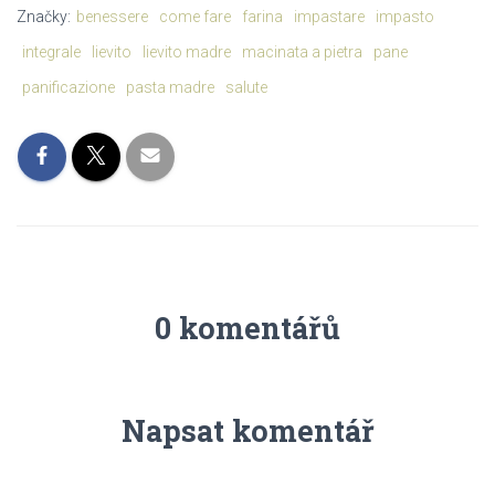
Značky:
benessere
come fare
farina
impastare
impasto
integrale
lievito
lievito madre
macinata a pietra
pane
panificazione
pasta madre
salute
0 komentářů
Napsat komentář