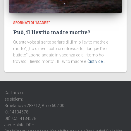
SFORNATI DI "MADRE"
Può, il lievito madre morire?
Quante volte si sente parlare di „il mio lievito madre è
morto“, „ho dimenticato di rinfrescarlo, dunque l’ho
buttato“, „sono andata in vacanza ed al ritorno ho
trovato il lievito morto“ . Il lievito madre è
Číst více…
Carlini s.r.o.
se sídlem:
Smetanova 283/12, Brno 602 00
IČ: 14134578
DIČ: CZ14134578
Jsme plátci DPH.